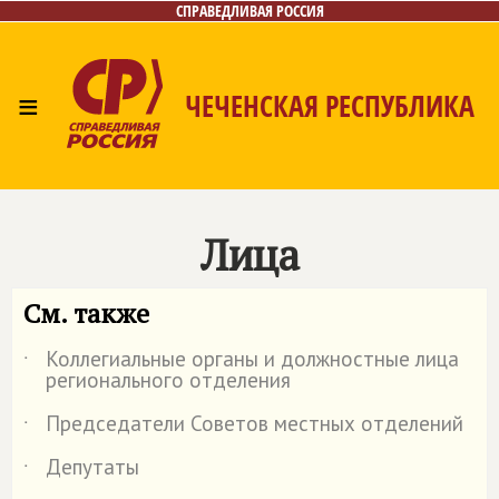
СПРАВЕДЛИВАЯ РОССИЯ
≡
ЧЕЧЕНСКАЯ РЕСПУБЛИКА
Главная
Новости
Лица
Фото/Видео
Газета
Контакты
Лица
См. также
Коллегиальные органы и должностные лица
˙
регионального отделения
Председатели Советов местных отделений
˙
Депутаты
˙