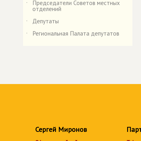
Председатели Советов местных
˙
отделений
Депутаты
˙
Региональная Палата депутатов
˙
Сергей Миронов
Пар