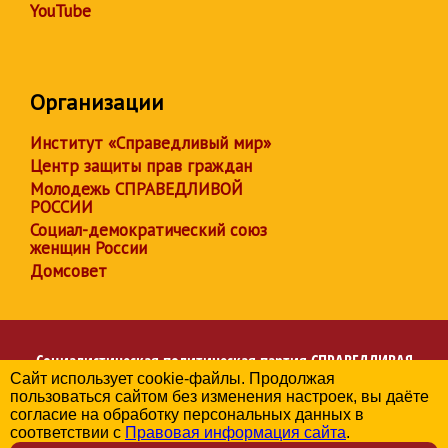
YouTube
Организации
Институт «Справедливый мир»
Центр защиты прав граждан
Молодежь СПРАВЕДЛИВОЙ
РОССИИ
Социал-демократический союз
женщин России
Домсовет
Социалистическая политическая партия
СПРАВЕДЛИВАЯ
Сайт использует cookie-файлы. Продолжая
РОССИЯ
пользоваться сайтом без изменения настроек, вы даёте
Региональное отделение партии в Чеченской Республике
согласие на обработку персональных данных в
© 2006-2026
соответствии с
Правовая информация сайта
.